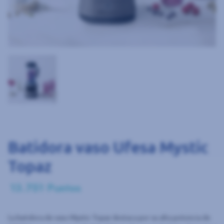
Batidora vaso Ufesa Mystic
Topaz
13.751 Puntos
La batidora de vaso Mystic Topaz destaca por su alta potencia de