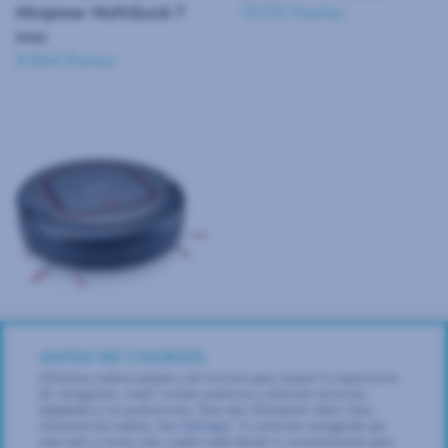
Minipimer MultiQuick 7
13.721 Puntos
inox
8.864 Puntos
AVISO DE COOKIES
Robot aspirador Severin
13.322 Puntos
Utilizamos cookies propias y de terceros para mejorar tu experiencia
de navegación, medir nuestra audiencia y ofrecerte anuncios
adaptados a tus preferencias. Para más información sobre cómo
utilizamos las cookies, haz
click aquí
. Si continúas navegando por
esta web o cierras este cuadro estás dando tu consentimiento para