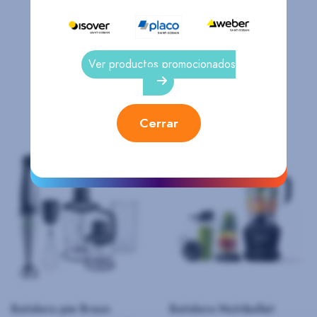
Ver productos promocionados
Productos Relacionados
Cerrar
Batidora pie Braun
Batidora Nutribullet