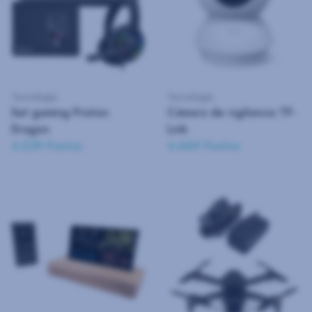
Tecnología
Tecnología
Set gaming Prixton
Cámara de vigilancia TP-
Dragon
Link
4.539 Puntos
4.669 Puntos