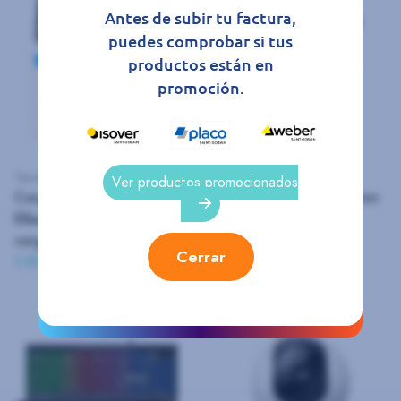
Antes de subir tu factura,
puedes comprobar si tus
productos están en
promoción.
Tecnología
Tecnología
Ver productos promocionados
Cargador USB coche
Pulsera actividad Prixton
Elbe Doble puerto y
Smartband
carga rápid
2.586 Puntos
Cerrar
1.938 Puntos