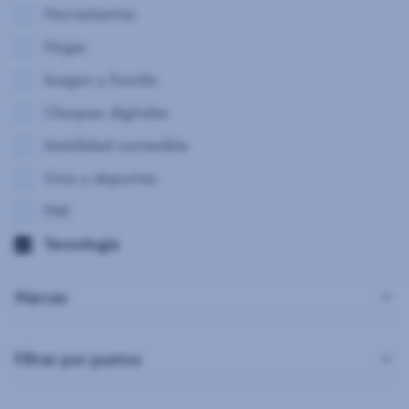
Herramientas
Hogar
Imagen y Sonido
Cheques digitales
Mobilidad sostenible
Ocio y deportes
PAE
Tecnología
Marcas
Filtrar por puntos