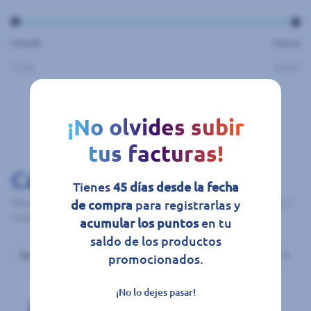
Desde
Hasta
¡No olvides subir
tus facturas!
Catálogo
Tienes
45 días desde la fecha
Mostrando 6 resultados en 1 páginas de 1 páginas con un total de 6
de compra
para registrarlas y
resultados
acumular los puntos
en tu
saldo de los productos
promocionados.
¡No lo dejes pasar!